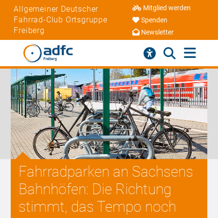
Mitglied werden
Allgemeiner Deutscher
Fahrrad-Club Ortsgruppe
Spenden
Freiberg
Newsletter
Fahrradparken an Sachsens
Bahnhöfen: Die Richtung
stimmt, das Tempo noch