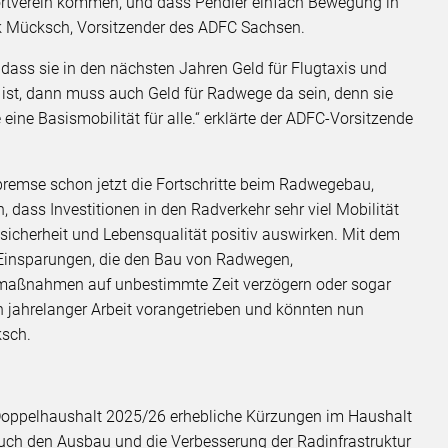
ortverein kommen, und dass Pendler einfach Bewegung in
anek Mücksch, Vorsitzender des ADFC Sachsen.
dass sie in den nächsten Jahren Geld für Flugtaxis und
ist, dann muss auch Geld für Radwege da sein, denn sie
eine Basismobilität für alle.“ erklärte der ADFC-Vorsitzende
bremse schon jetzt die Fortschritte beim Radwegebau,
 dass Investitionen in den Radverkehr sehr viel Mobilität
ssicherheit und Lebensqualität positiv auswirken. Mit dem
Einsparungen, die den Bau von Radwegen,
smaßnahmen auf unbestimmte Zeit verzögern oder sogar
 jahrelanger Arbeit vorangetrieben und könnten nun
ksch.
 Doppelhaushalt 2025/26 erhebliche Kürzungen im Haushalt
auch den Ausbau und die Verbesserung der Radinfrastruktur