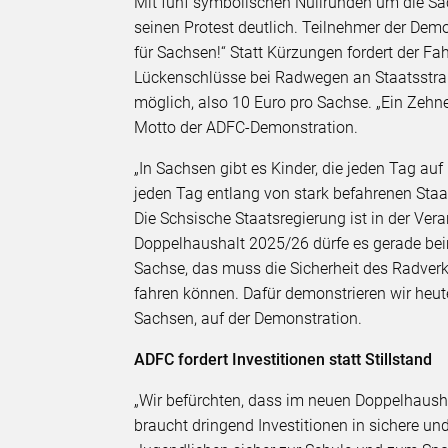
Mit fünf symbolischen Nullrunden um die S
seinen Protest deutlich. Teilnehmer der Dem
für Sachsen!“ Statt Kürzungen fordert der Fa
Lückenschlüsse bei Radwegen an Staatsstraß
möglich, also 10 Euro pro Sachse. „Ein Zeh
Motto der ADFC-Demonstration.
„In Sachsen gibt es Kinder, die jeden Tag a
jeden Tag entlang von stark befahrenen Staats
Die Schsische Staatsregierung ist in der Ve
Doppelhaushalt 2025/26 dürfe es gerade bei
Sachse, das muss die Sicherheit des Radverk
fahren können. Dafür demonstrieren wir heu
Sachsen, auf der Demonstration.
ADFC fordert Investitionen statt Stillstand
„Wir befürchten, dass im neuen Doppelhaush
braucht dringend Investitionen in sichere un