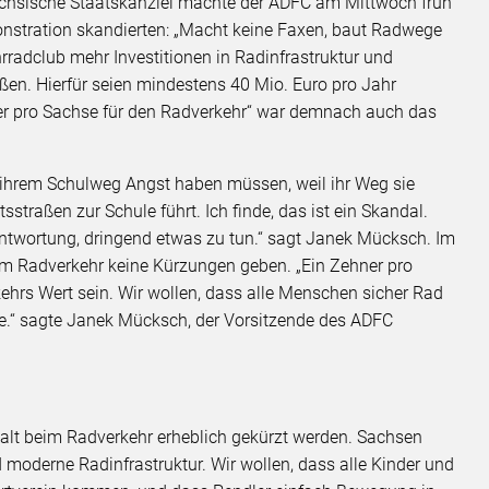
ächsische Staatskanzlei machte der ADFC am Mittwoch früh
onstration skandierten: „Macht keine Faxen, baut Radwege
hrradclub mehr Investitionen in Radinfrastruktur und
en. Hierfür seien mindestens 40 Mio. Euro pro Jahr
ner pro Sachse für den Radverkehr“ war demnach auch das
uf ihrem Schulweg Angst haben müssen, weil ihr Weg sie
straßen zur Schule führt. Ich finde, das ist ein Skandal.
rantwortung, dringend etwas zu tun.“ sagt Janek Mücksch. Im
m Radverkehr keine Kürzungen geben. „Ein Zehner pro
ehrs Wert sein. Wir wollen, dass alle Menschen sicher Rad
te.“ sagte Janek Mücksch, der Vorsitzende des ADFC
alt beim Radverkehr erheblich gekürzt werden. Sachsen
d moderne Radinfrastruktur. Wir wollen, dass alle Kinder und