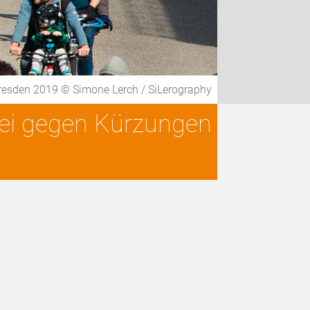
resden 2019 © Simone Lerch / SiLerography
lei gegen Kürzungen