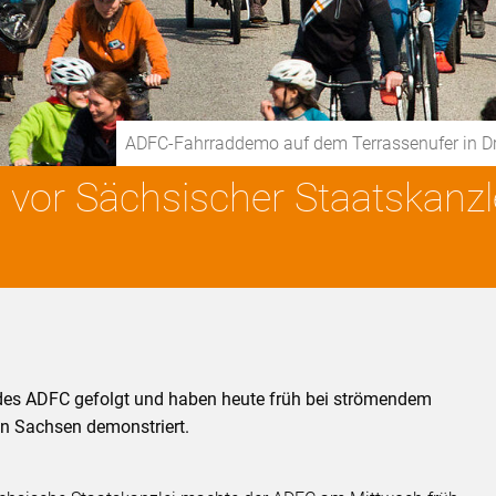
ADFC-Fahrraddemo auf dem Terrassenufer in D
 vor Sächsischer Staatskanz
des ADFC gefolgt und haben heute früh bei strömendem
 Sachsen demonstriert.