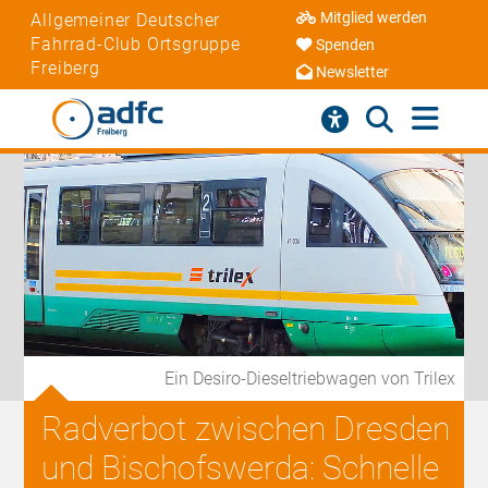
Mitglied werden
Allgemeiner Deutscher
Fahrrad-Club Ortsgruppe
Spenden
Freiberg
Newsletter
Ein Desiro-Dieseltriebwagen von Trilex
Radverbot zwischen Dresden
und Bischofswerda: Schnelle